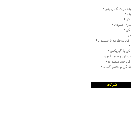
فه ذرت تک ردیفی
فه
 کن
ری عمودی
 کن
ار
کن دوطرفه با پیستون
کن با گیربکس
ب کن چند منظوره
کن چند منظوره
ط کن و پخش کننده
شرکت