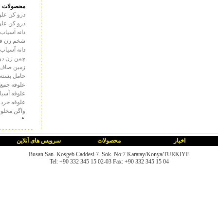
محصولات
درو کن علو
درو کن علو
دانه آسیاب
شخم زن فن
دانه آسیاب
چمن زن دو
زمین صاف 
حامل بسته
علوفه جمع 
علوفه آسیا
علوفه خرد 
واگن مخلو
اخبار
محصولات
سرویس های آنلاین
Busan San. Kosgeb Caddesi 7. Sok. No:7 Karatay/Konya/TURKIYE
Tel: +90 332 345 15 02-03 Fax: +90 332 345 15 04