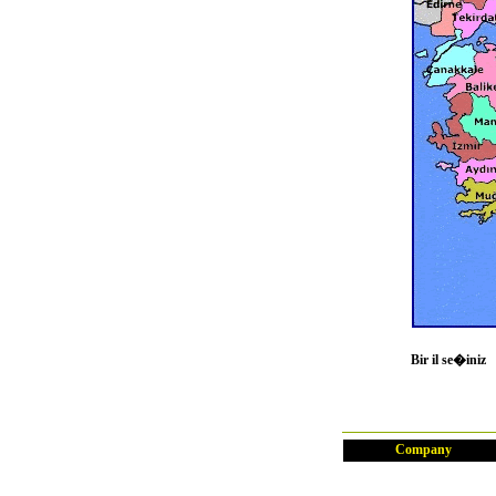
Bir il se�iniz
Company