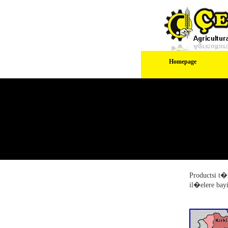
Homepage
Productsi t�
il�elere bayi