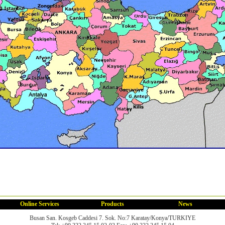
Online Services
Products
News
Busan San. Kosgeb Caddesi 7. Sok. No:7 Karatay/Konya/TURKIYE